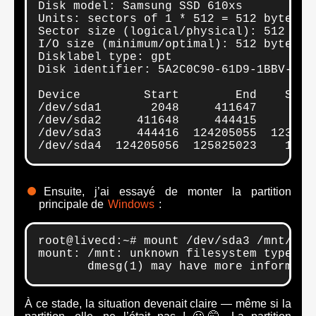
Disk model: Samsung SSD 610xs

Units: sectors of 1 * 512 = 512 bytes

Sector size (logical/physical): 512 byte
I/O size (minimum/optimal): 512 bytes / 
Disklabel type: gpt

Disk identifier: 5A2C0C90-61D9-1BBV-96C1
Device         Start        End    Secto
/dev/sda1       2048     411647     4096
/dev/sda2     411648     444415      327
/dev/sda3     444416  124205055  123760
/dev/sda4  124205056  125825023    1619
Ensuite, j’ai essayé de monter la partition
principale de
Windows
:
root@livecd:~# mount /dev/sda3 /mnt/

mount: /mnt: unknown filesystem type 'Bi
       dmesg(1) may have more informati
À ce stade, la situation devenait claire — même si la