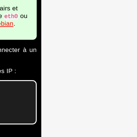
irs et
me
ou
eth0
ebian
.
nnecter à un
s IP :