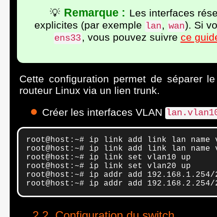
Remarque :
💡
Les interfaces rése
explicites (par exemple
,
). Si 
lan
wan
, vous pouvez suivre
ce guid
ens33
Cette configuration permet de séparer le
routeur Linux via un lien trunk.
Créer les interfaces VLAN
lan.vlan1
root@host:~# ip link add link lan name v
root@host:~# ip link add link lan name v
root@host:~# ip link set vlan10 up

root@host:~# ip link set vlan20 up

root@host:~# ip addr add 192.168.1.254/2
root@host:~# ip addr add 192.168.2.254/
Configuration du switch