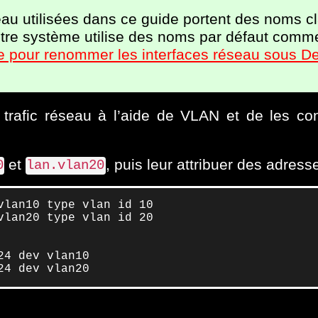
au utilisées dans ce guide portent des noms cla
votre système utilise des noms par défaut com
e pour renommer les interfaces réseau sous D
 trafic réseau à l’aide de VLAN et de les co
et
, puis leur attribuer des adresse
0
lan.vlan20
lan10 type vlan id 10

lan20 type vlan id 20

4 dev vlan10

24 dev vlan20