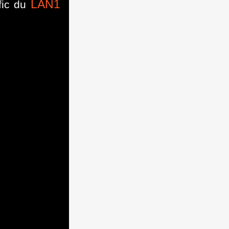
LAN1
afic du