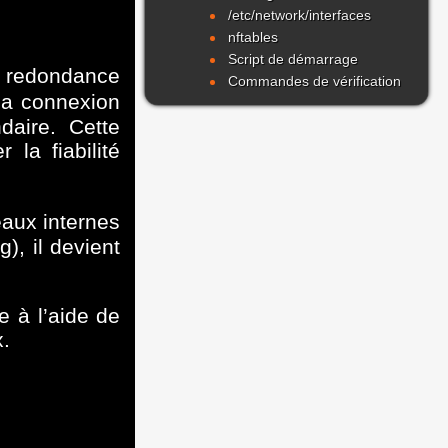
/etc/network/interfaces
nftables
Script de démarrage
la redondance
Commandes de vérification
 la connexion
daire. Cette
la fiabilité
eaux internes
), il devient
e à l’aide de
.