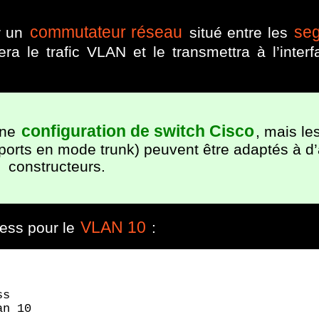
commutateur réseau
se
er un
situé entre les
ra le trafic VLAN et le transmettra à l’inter
configuration de switch Cisco
une
, mais l
ports en mode trunk) peuvent être adaptés à d’
constructeurs.
VLAN 10
ess pour le
:
s

an 10