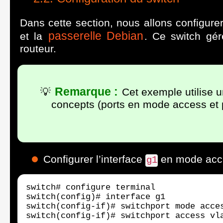
Dans cette section, nous allons configur
passerelle Debian
et la
. Ce switch gére
routeur.
Remarque :
💡
Cet exemple utilise 
concepts (ports en mode access et 
Configurer l’interface
en mode acc
g1
switch# configure terminal

switch(config)# interface g1

switch(config-if)# switchport mode acces
switch(config-if)# switchport access vl