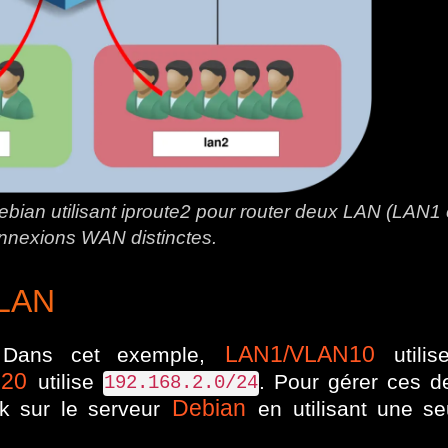
Debian utilisant iproute2 pour router deux LAN (LAN1
nnexions WAN distinctes.
 LAN
LAN1/VLAN10
. Dans cet exemple,
utilis
20
utilise
. Pour gérer ces d
192.168.2.0/24
Debian
nk sur le serveur
en utilisant une se