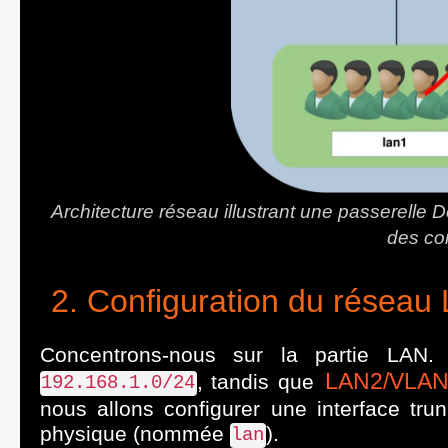
Architecture réseau illustrant une passerelle 
des co
Configuration du réseau
Concentrons-nous sur la partie LAN
LAN2/VLAN
, tandis que
192.168.1.0/24
nous allons configurer une interface tru
physique (nommée
).
lan