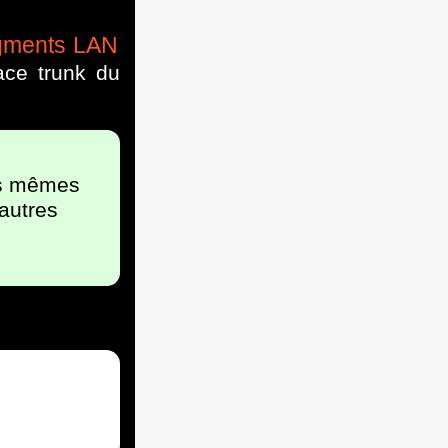
gments LAN
face trunk du
es mêmes
autres