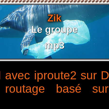
Zik
Le groupe
mp3
avec iproute2 sur 
 routage basé su