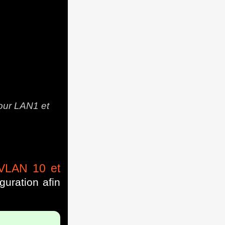
pour LAN1 et
VLAN 10 et
guration afin