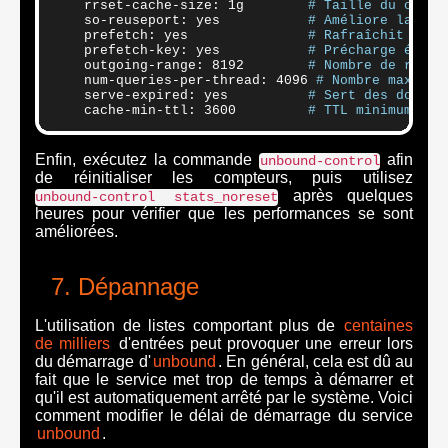
    rrset-cache-size: 1g        
# Taille du cache
    so-reuseport: yes           
# Améliore la rép
    prefetch: yes               
# Rafraîchit les 
    prefetch-key: yes           
# Précharge égale
    outgoing-range: 8192        
# Nombre de requê
    num-queries-per-thread: 4096 
# Nombre maximal
    serve-expired: yes          
# Sert des donnée
    cache-min-ttl: 3600         
# TTL minimum (en
Enfin, exécutez la commande
afin
unbound-control
de réinitialiser les compteurs, puis utilisez
après quelques
unbound-control stats_noreset
heures pour vérifier que les performances se sont
améliorées.
Dépannage
L'utilisation de listes comportant plus de
centaines
de milliers
d'entrées peut provoquer une erreur lors
du démarrage d'
unbound
. En général, cela est dû au
fait que le service met trop de temps à démarrer et
qu'il est automatiquement arrêté par le système. Voici
comment modifier le délai de démarrage du service
unbound
.