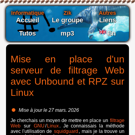
Informatique
Zik
Autres
Accueil
Le groupe
Liens
Tutos
mp3
En
Mise en place d'un
serveur de filtrage Web
avec Unbound et RPZ sur
Linux
Mise à jour le 27 mars. 2026
Je cherchais un moyen de mettre en place un
filtrage
Web
sur
GNU
/
Linux
. Je connaissais la méthode
avec l'utilisation de
squidguard
, mais je la trouve un