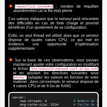
: nombre de requêtes
requestlist.exceeded
abandonnées car la file était pleine
Ces valeurs indiquent que le serveur peut rencontrer
des difficultés en cas de forte charge et pourrait
bénéficier d’un ajustement de sa configuration.
Enfin, un seul thread est utilisé alors que ce serveur
dispose de quatre cœurs CPU, ce qui met en
évidence une opportunité d’optimisation
supplémentaire.
Sur la base de ces observations, vous pouvez
maintenant ajuster votre configuration en modifiant
le fichier
/etc/unbound/unbound.conf.d/rpz.conf
et en ajoutant les directives suivantes sous
(adaptez les valeurs en fonction de votre
server:
matériel ; dans cet exemple, le serveur dispose de
4 cœurs CPU et de 8 Go de RAM) :
server:

    num-threads: 4              
# Nombre de threa
    msg-cache-size: 512m        
# Taille du cache