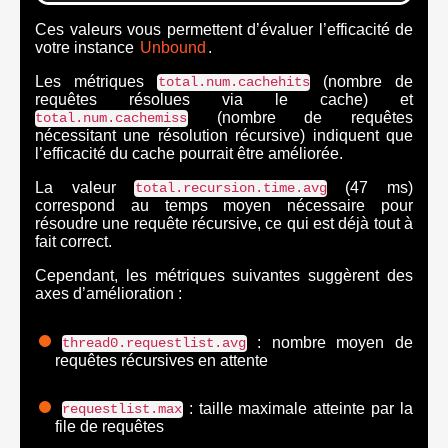
Ces valeurs vous permettent d’évaluer l’efficacité de
votre instance
Unbound
.
Les métriques
(nombre de
total.num.cachehits
requêtes résolues via le cache) et
(nombre de requêtes
total.num.cachemiss
nécessitant une résolution récursive) indiquent que
l’efficacité du cache pourrait être améliorée.
La valeur
(47 ms)
total.recursion.time.avg
correspond au temps moyen nécessaire pour
résoudre une requête récursive, ce qui est déjà tout à
fait correct.
Cependant, les métriques suivantes suggèrent des
axes d’amélioration :
: nombre moyen de
thread0.requestlist.avg
requêtes récursives en attente
: taille maximale atteinte par la
requestlist.max
file de requêtes