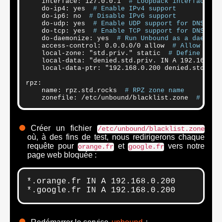
    interface: 127.0.0.1  
# Loopback interface us
    do-ip4: yes  
# Enable IPv4 support
    do-ip6: no  
# Disable IPv6 support
    do-udp: yes  
# Enable UDP support for DNS que
    do-tcp: yes  
# Enable TCP support for DNS que
    do-daemonize: yes  
# Run Unbound as a daemon 
    access-control: 0.0.0.0/0 allow  
# Allow all 
    local-zone: "std.priv." static  
# Define a lo
    local-data: "denied.std.priv. IN A 192.168.0.
    local-data-ptr: "192.168.0.200 denied.std.pri
rpz:

    name: rpz.std.rocks  
# RPZ zone name
    zonefile: /etc/unbound/blacklist.zone  
# RPZ 
Créer un fichier
/etc/unbound/blacklist.zone
où, à des fins de test, nous redirigerons chaque
requête pour
et
vers notre
orange.fr
google.fr
page web bloquée :
*.orange.fr IN A 192.168.0.200

*.google.fr IN A 192.168.0.200