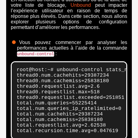
votre liste de blocage,
Unbound
peut impacter
l’expérience utilisateur en raison de temps de
réponse plus élevés. Dans cette section, nous allons
explorer plusieurs options de configuration
permettant d’améliorer les performances.
Vous pouvez commencer par analyser les
performances actuelles à l’aide de la commande
:
unbound-control
root@host:~# unbound-control stats_nore
thread0.num.cachehits=29387234

thread0.num.cachemiss=25838180

thread0.requestlist.avg=2.6

thread0.requestlist.max=518

thread0.requestlist.exceeded=251851

total.num.queries=55225414

total.num.queries_ip_ratelimited=0

total.num.cachehits=29387234

total.num.cachemiss=25838180

total.requestlist.avg=2.62538

total.recursion.time.avg=0.047619