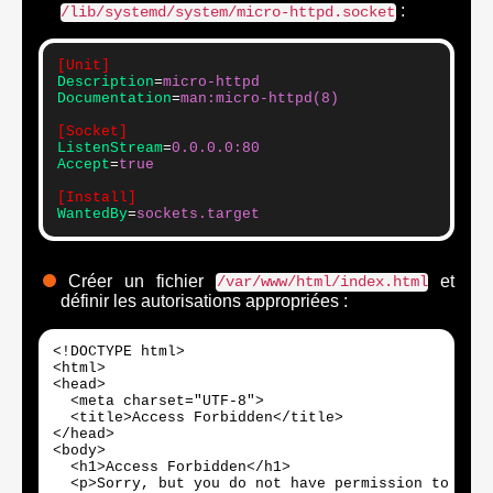
:
/lib/systemd/system/micro-httpd.socket
[Unit]
Description
=
micro-httpd
Documentation
=
man:micro-httpd(8)
[Socket]
ListenStream
=
0.0.0.0:80
Accept
=
true
[Install]
WantedBy
=
sockets.target
Créer un fichier
et
/var/www/html/index.html
définir les autorisations appropriées :
<!DOCTYPE html>

<html>

<head>

  <meta charset="UTF-8">

  <title>Access Forbidden</title>

</head>

<body>

  <h1>Access Forbidden</h1>

  <p>Sorry, but you do not have permission to acce