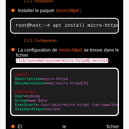
Installation
Installer le paquet
micro-httpd
:
root@host:~# apt install micro-httpd
Configuration
La configuration de
micro-httpd
se trouve dans le
fichier
:
/lib/systemd/system/micro-httpd@.service
[Unit]
Description
=
micro-httpd
Documentation
=
man:micro-httpd(8)
[Service]
User
=
nobody
Group
=
www-data
ExecStart
=
-/usr/sbin/micro-httpd /var/www/html
StandardInput
=
socket
Et le fichier