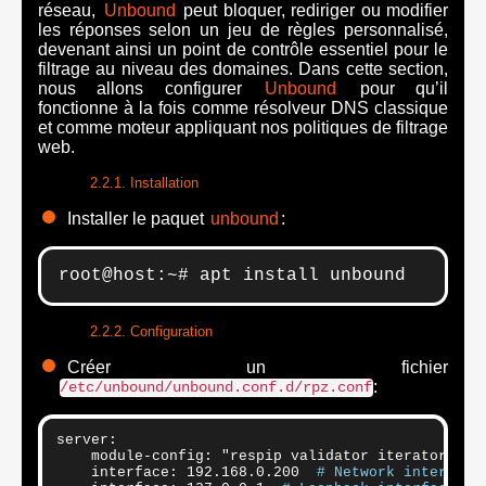
réseau,
Unbound
peut bloquer, rediriger ou modifier
les réponses selon un jeu de règles personnalisé,
devenant ainsi un point de contrôle essentiel pour le
filtrage au niveau des domaines. Dans cette section,
nous allons configurer
Unbound
pour qu’il
fonctionne à la fois comme résolveur DNS classique
et comme moteur appliquant nos politiques de filtrage
web.
Installation
Installer le paquet
unbound
:
root@host:~# apt install unbound
Configuration
Créer un fichier
:
/etc/unbound/unbound.conf.d/rpz.conf
server:

    module-config: "respip validator iterator"  
#
    interface: 192.168.0.200  
# Network interface