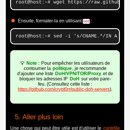
root@host:~# wget https://raw.githubuse
Ensuite, formater-la en utilisant
:
sed
root@host:~# sed -i 's/CNAME.*/IN A 192
💡
Note :
Pour empêcher les utilisateurs de
contourner la
politique
, je recommande
d'ajouter une liste
DoH/VPN/TOR/Proxy
et de
bloquer les adresses IP
DoH
sur votre pare-
feu. (Consultez cette liste :
https://github.com/crypt0rr/public-doh-servers
).
Aller plus loin
Une chose qui peut être utile est d'utiliser le
contrôle