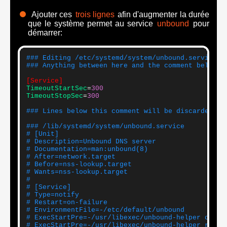
Ajouter ces
trois lignes
afin d'augmenter la durée
que le système permet au service
unbound
pour
démarrer:
### Editing /etc/systemd/system/unbound.service.d
### Anything between here and the comment below w
[Service]
TimeoutStartSec
=
300
TimeoutStopSec
=
300
### Lines below this comment will be discarded
### /lib/systemd/system/unbound.service
# [Unit]
# Description=Unbound DNS server
# Documentation=man:unbound(8)
# After=network.target
# Before=nss-lookup.target
# Wants=nss-lookup.target
# 
# [Service]
# Type=notify
# Restart=on-failure
# EnvironmentFile=-/etc/default/unbound
# ExecStartPre=-/usr/libexec/unbound-helper chroo
# ExecStartPre=-/usr/libexec/unbound-helper root_