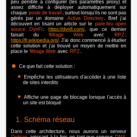
peu pénible à configurer (les paramètres proxy) et
assez difficile à déployer automatiquement sur
chaque
poste de travail
, surtout lorsqu'ils ne sont pas
gérés par un domaine
Active Directory
. Bref j'ai
découvert en lisant un article sur le
pare-feu open
source DynFi
:
https://dynfi.com/
, que ce dernier
faisait du
filtrage Web
avec
RPZ
:
https://fr.wikipedia.org/
. J'ai donc commencé à étudier
cette solution et j'ai trouvé un moyen de mettre en
place le
filtrage Web
avec
RPZ
.
Ce que fait cette solution :
Empêche les utilisateurs d'accéder à une liste
de sites interdits
Affiche une page de blocage lorsque l'accès à
un site est bloqué
Schéma réseau
Dans cette architecture, nous aurons un serveur
Debian
agissant à la fois en tant que serveur
DNS