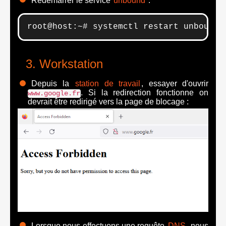
Redémarrer le service
unbound
:
root@host:~# systemctl restart unbound
Workstation
Depuis la
station de travail
, essayer d'ouvrir
. Si la redirection fonctionne on
www.google.fr
devrait être redirigé vers la page de blocage :
Lorsque nous effectuons une requête
DNS
, nous