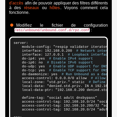
d'accès
afin de pouvoir appliquer des filtres différents
à des
réseaux
ou
hôtes
. Voyons comment cela
fonctionne.
Modifiez le fichier de configuration
:
/etc/unbound/unbound.conf.d/rpz.conf
server:

    module-config: "respip validator iterator"  
#
    interface: 192.168.0.200  
# Network interface
    interface: 127.0.0.1  
# Loopback interface us
    do-ip4: yes  
# Enable IPv4 support 
    do-ip6: no  
# Disable IPv6 support 
    do-udp: yes  
# Enable UDP support for DNS que
    do-tcp: yes  
# Enable TCP support for DNS que
    do-daemonize: yes  
# Run Unbound as a daemon 
    access-control: 0.0.0.0/0 allow  
# Allow all 
    local-zone: "std.priv." static  
# Define a lo
    local-data: "denied.std.priv. IN A 192.168.0.
    local-data-ptr: "192.168.0.200 denied.std.pri
    define-tag: "social adult dnsbypass"

    access-control-tag: 192.168.10.0/24 "social ad
    access-control-tag: 192.168.10.200/32 "social 
    access-control-tag: 192.168.20.0/24 "adult dns