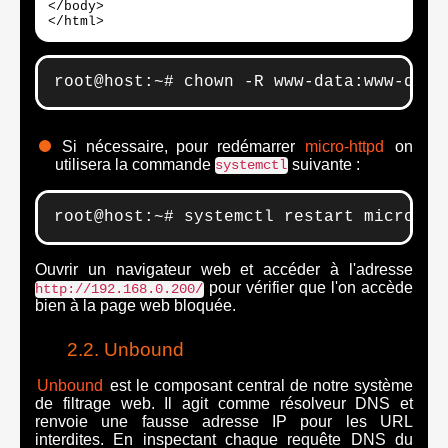
</body>

</html>
root@host:~# chown -R www-data:www-data
Si nécessaire, pour redémarrer
micro-httpd
on
utilisera la commande
suivante :
systemctl
root@host:~# systemctl restart micro-ht
Ouvrir un navigateur web et accéder à l'adresse
pour vérifier que l'on accède
http://192.168.0.200/
bien à la page web bloquée.
Unbound
Unbound
est le composant central de notre système
de filtrage web. Il agit comme résolveur DNS et
renvoie une fausse adresse IP pour les URL
interdites. En inspectant chaque requête DNS du