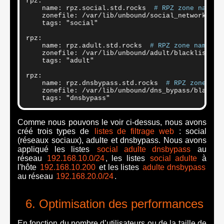
rpz:

    name: rpz.social.std.rocks  
# RPZ zone name 
    zonefile: /var/lib/unbound/social_networks/bla
    tags: "social"

rpz:

    name: rpz.adult.std.rocks  
# RPZ zone name 
    zonefile: /var/lib/unbound/adult/blacklist.zon
    tags: "adult"

rpz:

    name: rpz.dnsbypass.std.rocks  
# RPZ zone nam
    zonefile: /var/lib/unbound/dns_bypass/blacklis
    tags: "dnsbypass"
Comme nous pouvons le voir ci-dessus, nous avons
créé trois types de
listes de filtrage web
: social
(réseaux sociaux), adulte et dnsbypass. Nous avons
appliqué les listes
social adulte dnsbypass
au
réseau
192.168.10.0/24
, les listes
social adulte
à
l'hôte
192.168.10.200
et les listes
adulte dnsbypass
au réseau
192.168.20.0/24
.
Optimisation des performances
En fonction du nombre d’utilisateurs ou de la taille de