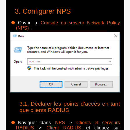
Configurer NPS
Ouvrir la
Console du serveur Network Policy
(NPS)
:
Déclarer les points d'accès en tant
que clients RADIUS
Naviquer dans
NPS
>
Clients et serveurs
RADIUS
>
Client RADIUS
et cliquez sur