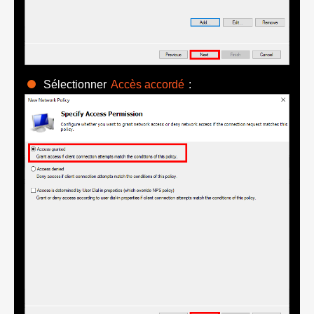
Sélectionner
Accès accordé
: