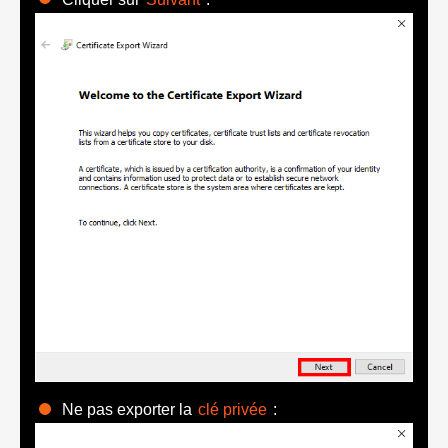
Ne pas exporter la
clé privée
: